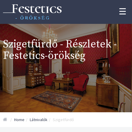
Szigetfürdő - Részletek -
Festetics-örökség
Kezdőoldal
Home
Látnivalók
Szigetfürdő