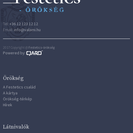
Tel:
+36 12 123 12 12
Email:
info@valami.hu
2017 Copyright @
Festetics-örökség
Powered by:
Örökség
A Festetics család
A kártya
Örökség-térkép
Hírek
Látnivalók